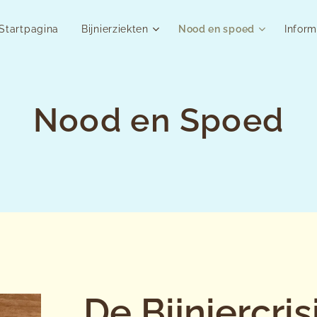
Startpagina
Bijnierziekten
Nood en spoed
Inform
Nood en Spoed
De Bijniercris