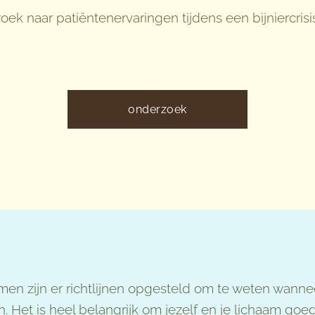
ek naar patiëntenervaringen tijdens een bijniercri
onderzoek
men zijn er richtlijnen opgesteld om te weten wannee
en. Het is heel belangrijk om jezelf en je lichaam goe