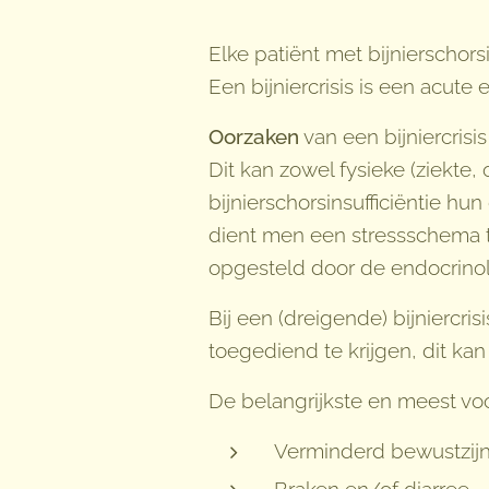
Elke patiënt met bijnierschorsi
Een bijniercrisis is een acut
Oorzaken
van een bijniercrisis
Dit kan zowel fysieke (ziekte, 
bijnierschorsinsufficiëntie hu
dient men een stressschema t
opgesteld door de endocrino
Bij een (dreigende) bijniercri
toegediend te krijgen, dit kan 
De belangrijkste en meest 
Verminderd bewustzij
Braken en/of diarree