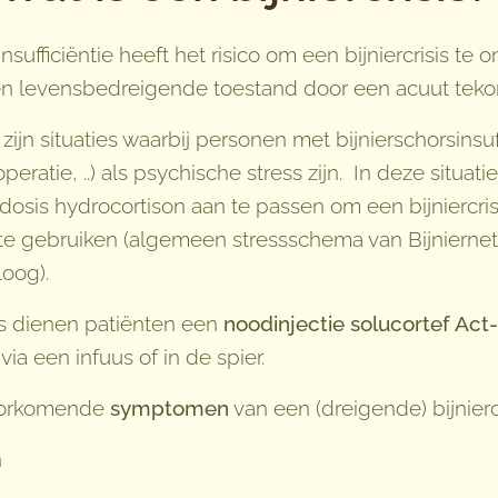
nsufficiëntie heeft het risico om een bijniercrisis te 
e en levensbedreigende toestand door een acuut tekor
 zijn situaties waarbij personen met bijnierschorsinsu
operatie, ..) als psychische stress zijn. In deze situa
n dosis hydrocortison aan te passen om een bijniercri
e gebruiken (algemeen stressschema van Bijniernet 
loog).
sis dienen patiënten een
noodinjectie solucortef Act
via een infuus of in de spier.
voorkomende
symptomen
van een (dreigende) bijniercri
n