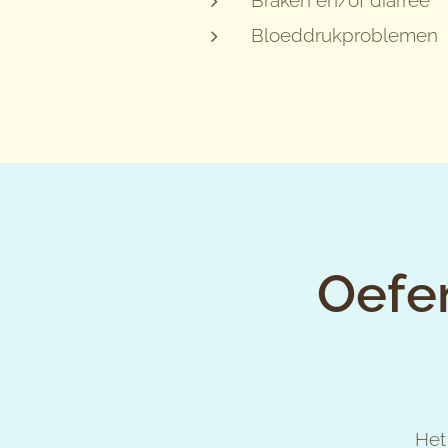
Bloeddrukproblemen
Oefen
Het